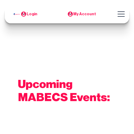
Login
My Account
Upcoming
MABECS Events: