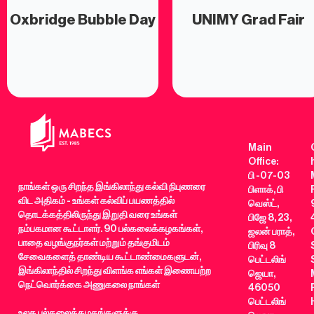
Oxbridge Bubble Day
UNIMY Grad Fair
Main
Office:
பி -07-03
நாங்கள் ஒரு சிறந்த இங்கிலாந்து கல்வி நிபுணரை
பிளாக், பி
விட அதிகம் - உங்கள் கல்விப் பயணத்தில்
வெஸ்ட்,
தொடக்கத்திலிருந்து இறுதி வரை உங்கள்
பிஜே 8, 23,
நம்பகமான கூட்டாளர். 90 பல்கலைக்கழகங்கள்,
ஜலன் பராத்,
பாதை வழங்குநர்கள் மற்றும் தங்குமிடம்
பிரிவு 8
சேவைகளைத் தாண்டிய கூட்டாண்மைகளுடன்,
பெட்டலிங்
இங்கிலாந்தில் சிறந்து விளங்க எங்கள் இணையற்ற
ஜெயா,
நெட்வொர்க்கை அணுகலை நாங்கள்
46050
பெட்டலிங்
உலக பல்கலைக்கழகங்களுக்கு,