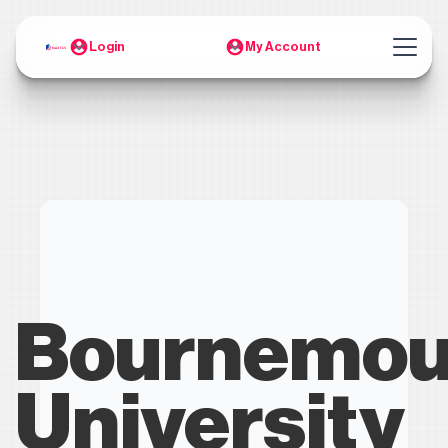
Login
My Account
Bournemou
University