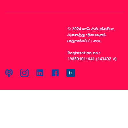
© 2024 மாபெக்ஸ் மலேசியா.
அனைத்து உரிமைகளும்
பாதுகாக்கப்பட்டவை.
Registration no.:
198501011041 (143492-V)