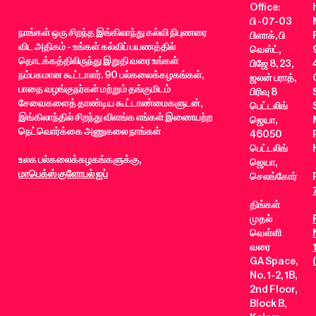
Office:
பி -07-03
நாங்கள் ஒரு சிறந்த இங்கிலாந்து கல்வி நிபுணரை
பிளாக், பி
விட அதிகம் - உங்கள் கல்விப் பயணத்தில்
வெஸ்ட்,
தொடக்கத்திலிருந்து இறுதி வரை உங்கள்
பிஜே 8, 23,
நம்பகமான கூட்டாளர். 90 பல்கலைக்கழகங்கள்,
ஜலன் பராத்,
பாதை வழங்குநர்கள் மற்றும் தங்குமிடம்
பிரிவு 8
சேவைகளைத் தாண்டிய கூட்டாண்மைகளுடன்,
பெட்டலிங்
இங்கிலாந்தில் சிறந்து விளங்க எங்கள் இணையற்ற
ஜெயா,
நெட்வொர்க்கை அணுகலை நாங்கள்
46050
பெட்டலிங்
உலக பல்கலைக்கழகங்களுக்கு,
ஜெயா,
மாபெக்ஸ் குளோபல் ஐப்
செலங்கோர்
திங்கள்
முதல்
வெள்ளி
வரை
GA Space,
No. 1-2, 1B,
2nd Floor,
Block B,