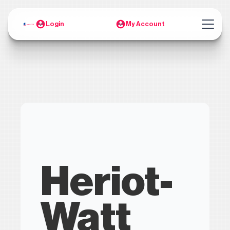
Login
My Account
Heriot-
Watt