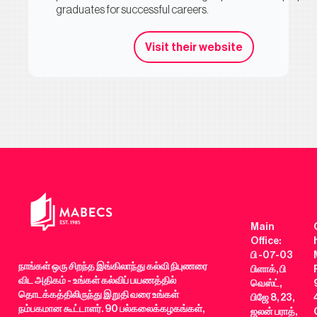
graduates for successful careers.
Visit their website
Main
Office:
பி -07-03
நாங்கள் ஒரு சிறந்த இங்கிலாந்து கல்வி நிபுணரை
பிளாக், பி
விட அதிகம் - உங்கள் கல்விப் பயணத்தில்
வெஸ்ட்,
தொடக்கத்திலிருந்து இறுதி வரை உங்கள்
பிஜே 8, 23,
நம்பகமான கூட்டாளர். 90 பல்கலைக்கழகங்கள்,
ஜலன் பராத்,