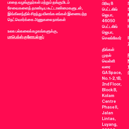
பாதை வழங்குநர்கள் மற்றும் தங்குமிடம்
பிரிவு 8
சேவைகளைத் தாண்டிய கூட்டாண்மைகளுடன்,
பெட்டலிங்
இங்கிலாந்தில் சிறந்து விளங்க எங்கள் இணையற்ற
ஜெயா,
நெட்வொர்க்கை அணுகலை நாங்கள்
46050
பெட்டலிங்
உலக பல்கலைக்கழகங்களுக்கு,
ஜெயா,
மாபெக்ஸ் குளோபல் ஐப்
செலங்கோர்
திங்கள்
முதல்
வெள்ளி
வரை
GA Space,
No. 1-2, 1B,
2nd Floor,
Block B,
Kolam
Centre
Phase II,
Jalan
Lintas,
Luyang,