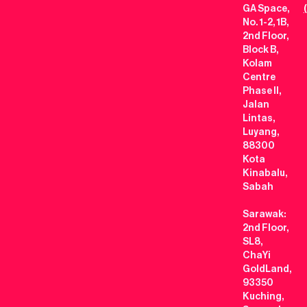
GA Space,
No. 1-2, 1B,
2nd Floor,
Block B,
Kolam
Centre
Phase II,
Jalan
Lintas,
Luyang,
88300
Kota
Kinabalu,
Sabah
Sarawak:
2nd Floor,
SL8,
ChaYi
GoldLand,
93350
Kuching,