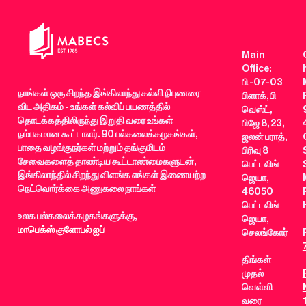
Main
Office:
பி -07-03
நாங்கள் ஒரு சிறந்த இங்கிலாந்து கல்வி நிபுணரை
பிளாக், பி
விட அதிகம் - உங்கள் கல்விப் பயணத்தில்
வெஸ்ட்,
தொடக்கத்திலிருந்து இறுதி வரை உங்கள்
பிஜே 8, 23,
நம்பகமான கூட்டாளர். 90 பல்கலைக்கழகங்கள்,
ஜலன் பராத்,
பாதை வழங்குநர்கள் மற்றும் தங்குமிடம்
பிரிவு 8
சேவைகளைத் தாண்டிய கூட்டாண்மைகளுடன்,
பெட்டலிங்
இங்கிலாந்தில் சிறந்து விளங்க எங்கள் இணையற்ற
ஜெயா,
நெட்வொர்க்கை அணுகலை நாங்கள்
46050
பெட்டலிங்
உலக பல்கலைக்கழகங்களுக்கு,
ஜெயா,
மாபெக்ஸ் குளோபல் ஐப்
செலங்கோர்
திங்கள்
முதல்
வெள்ளி
வரை