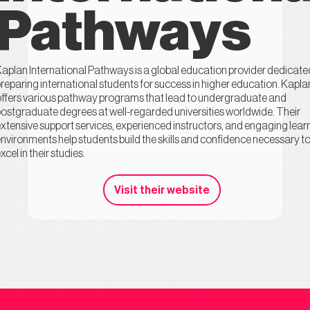
Pathways
aplan International Pathways is a global education provider dedicate
reparing international students for success in higher education. Kapla
ffers various pathway programs that lead to undergraduate and
ostgraduate degrees at well-regarded universities worldwide. Their
xtensive support services, experienced instructors, and engaging lear
nvironments help students build the skills and confidence necessary t
xcel in their studies.
Visit their website