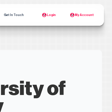
Get In Touch
Login
My Account
rsity of
y