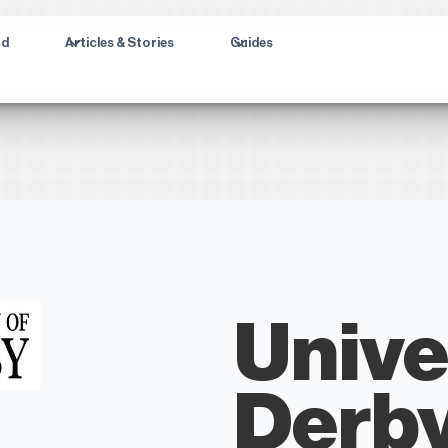
ad
Articles & Stories
Guides
Unive
Derb