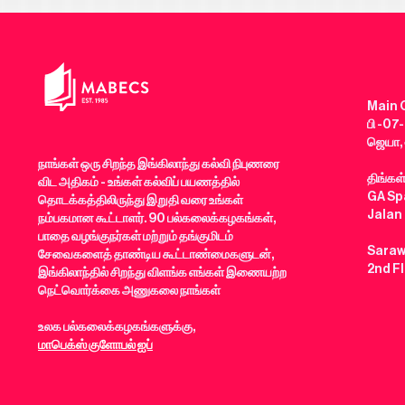
Main O
பி -07-
ஜெயா, 
நாங்கள் ஒரு சிறந்த இங்கிலாந்து கல்வி நிபுணரை
திங்கள
விட அதிகம் - உங்கள் கல்விப் பயணத்தில்
GA Spa
தொடக்கத்திலிருந்து இறுதி வரை உங்கள்
Jalan
நம்பகமான கூட்டாளர். 90 பல்கலைக்கழகங்கள்,
பாதை வழங்குநர்கள் மற்றும் தங்குமிடம்
Saraw
சேவைகளைத் தாண்டிய கூட்டாண்மைகளுடன்,
2nd F
இங்கிலாந்தில் சிறந்து விளங்க எங்கள் இணையற்ற
நெட்வொர்க்கை அணுகலை நாங்கள்
உலக பல்கலைக்கழகங்களுக்கு,
மாபெக்ஸ் குளோபல் ஐப்