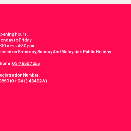
pening hours:
onday to Friday
:30 a.m. - 4:30 p.m
losed on Saturday, Sunday And Malaysia’s Public Holiday
hone :
03-7956 7655
egistration Number:
98501011041 (143492-V)