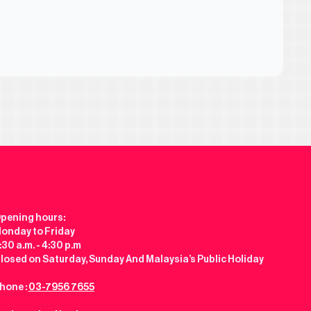
pening hours:
onday to Friday
:30 a.m. - 4:30 p.m
losed on Saturday, Sunday And Malaysia’s Public Holiday
hone :
03-7956 7655