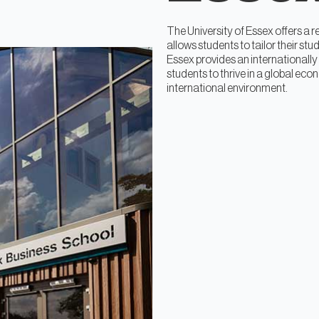
The University of Essex offers a r
allows students to tailor their stu
Essex provides an internationally
students to thrive in a global eco
international environment.