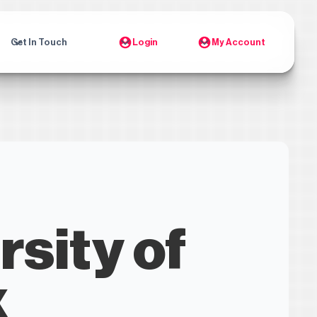
Get In Touch
Login
My Account
rsity of
x