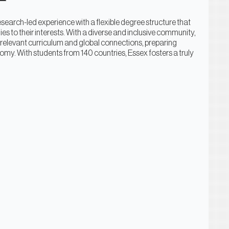
esearch-led experience with a flexible degree structure that
dies to their interests. With a diverse and inclusive community,
 relevant curriculum and global connections, preparing
nomy. With students from 140 countries, Essex fosters a truly