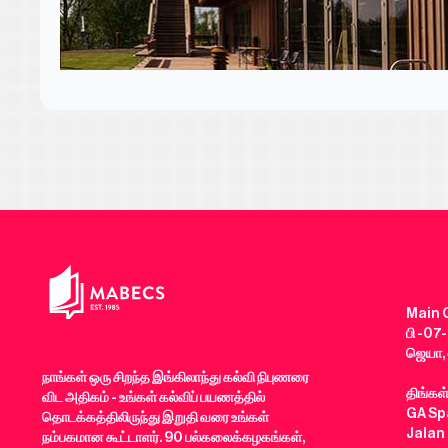
Main O
பி -07-
ஜெயா, 
நாங்கள் ஒரு சிறந்த இங்கிலாந்து கல்வி நிபுணரை
திங்கள
விட அதிகம் - உங்கள் கல்விப் பயணத்தில்
GA Spa
தொடக்கத்திலிருந்து இறுதி வரை உங்கள்
Jalan
நம்பகமான கூட்டாளர். 90 பல்கலைக்கழகங்கள்,