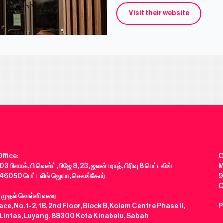
Visit their website
ffice:
O
03 பிளாக், பி வெஸ்ட், பிஜே 8, 23, ஜலன் பராத், பிரிவு 8 பெட்டலிங்
M
46050 பெட்டலிங் ஜெயா, செலங்கோர்
9
C
் முதல் வெள்ளி வரை
ce, No. 1-2, 1B, 2nd Floor, Block B, Kolam Centre Phase II,
P
 Lintas, Luyang, 88300 Kota Kinabalu, Sabah