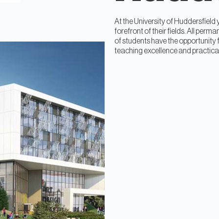
At the University of Huddersfield y
forefront of their fields. All pe
of students have the opportunity 
teaching excellence and practical