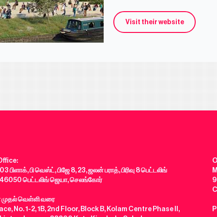
Visit their website
ffice:
O
03 பிளாக், பி வெஸ்ட், பிஜே 8, 23, ஜலன் பராத், பிரிவு 8 பெட்டலிங்
M
46050 பெட்டலிங் ஜெயா, செலங்கோர்
9
C
் முதல் வெள்ளி வரை
ce, No. 1-2, 1B, 2nd Floor, Block B, Kolam Centre Phase II,
P