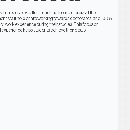
ou'll receive excellent teaching from lecturers at the
rmanent staff hold or are working towards doctorates, and 100%
for work experience during their studies. This focus on
 experience helps students achieve their goals.