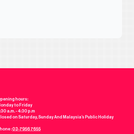
pening hours:
onday to Friday
:30 a.m. - 4:30 p.m
losed on Saturday, Sunday And Malaysia’s Public Holiday
hone :
03-7956 7655