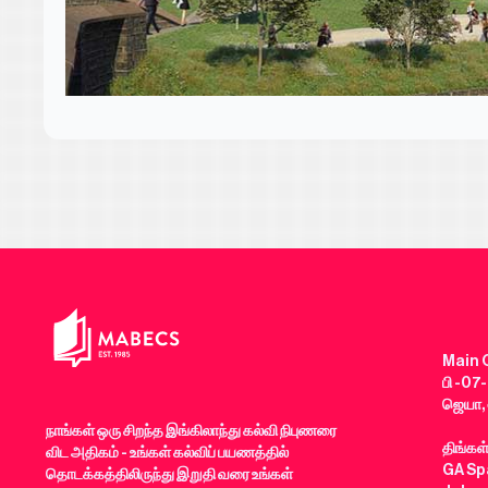
Main O
பி -07-
ஜெயா, 
நாங்கள் ஒரு சிறந்த இங்கிலாந்து கல்வி நிபுணரை
திங்கள
விட அதிகம் - உங்கள் கல்விப் பயணத்தில்
GA Spa
தொடக்கத்திலிருந்து இறுதி வரை உங்கள்