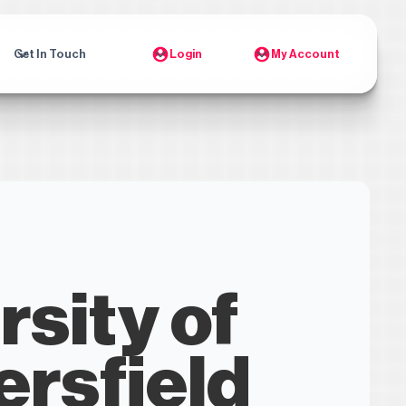
Get In Touch
Login
My Account
rsity of
rsfield