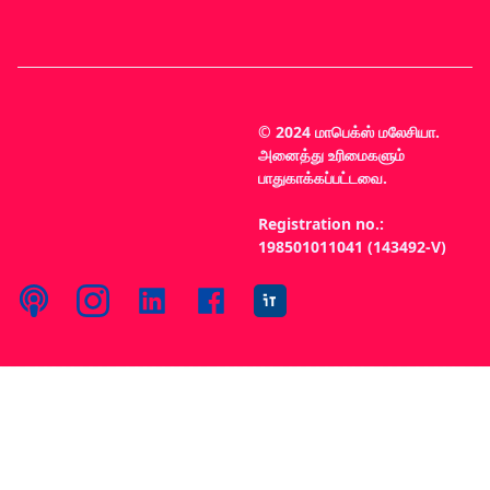
© 2024 மாபெக்ஸ் மலேசியா.
அனைத்து உரிமைகளும்
பாதுகாக்கப்பட்டவை.
Registration no.:
198501011041 (143492-V)