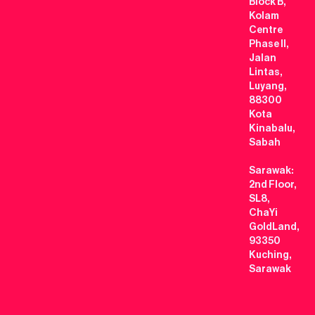
Block B,
Kolam
Centre
Phase II,
Jalan
Lintas,
Luyang,
88300
Kota
Kinabalu,
Sabah
Sarawak:
2nd Floor,
SL8,
ChaYi
GoldLand,
93350
Kuching,
Sarawak