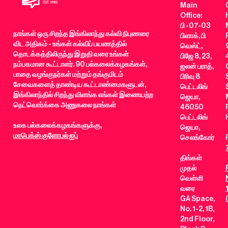
Main
Office:
பி -07-03
நாங்கள் ஒரு சிறந்த இங்கிலாந்து கல்வி நிபுணரை
பிளாக், பி
விட அதிகம் - உங்கள் கல்விப் பயணத்தில்
வெஸ்ட்,
தொடக்கத்திலிருந்து இறுதி வரை உங்கள்
பிஜே 8, 23,
நம்பகமான கூட்டாளர். 90 பல்கலைக்கழகங்கள்,
ஜலன் பராத்,
பாதை வழங்குநர்கள் மற்றும் தங்குமிடம்
பிரிவு 8
சேவைகளைத் தாண்டிய கூட்டாண்மைகளுடன்,
பெட்டலிங்
இங்கிலாந்தில் சிறந்து விளங்க எங்கள் இணையற்ற
ஜெயா,
நெட்வொர்க்கை அணுகலை நாங்கள்
46050
பெட்டலிங்
உலக பல்கலைக்கழகங்களுக்கு,
ஜெயா,
மாபெக்ஸ் குளோபல் ஐப்
செலங்கோர்
திங்கள்
முதல்
வெள்ளி
வரை
GA Space,
No. 1-2, 1B,
2nd Floor,