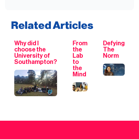
Related Articles
Why did I
From
Defying
choose the
the
The
University of
Lab
Norm
Southampton?
to
the
Mind