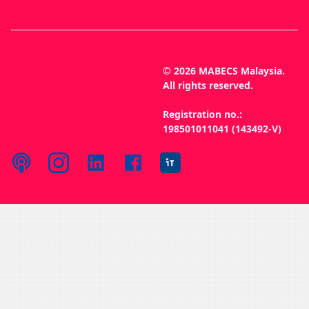
© 2026 MABECS Malaysia.
All rights reserved.
Registration no.:
198501011041 (143492-V)