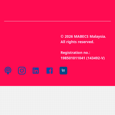
© 2026 MABECS Malaysia.
All rights reserved.
Registration no.:
198501011041 (143492-V)