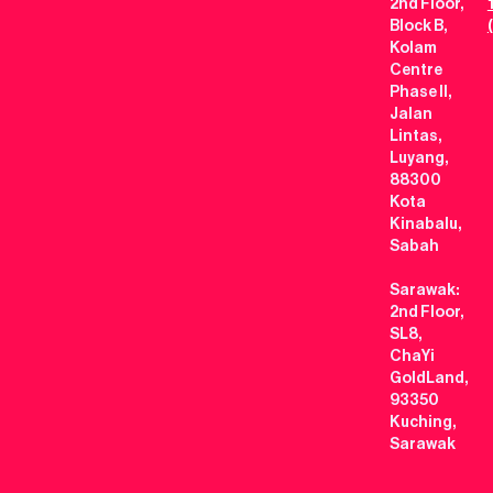
2nd Floor,
Block B,
Kolam
Centre
Phase II,
Jalan
Lintas,
Luyang,
88300
Kota
Kinabalu,
Sabah
Sarawak:
2nd Floor,
SL8,
ChaYi
GoldLand,
93350
Kuching,
Sarawak