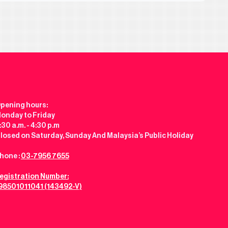
pening hours:
onday to Friday
:30 a.m. - 4:30 p.m
losed on Saturday, Sunday And Malaysia’s Public Holiday
hone :
03-7956 7655
egistration Number:
98501011041 (143492-V)