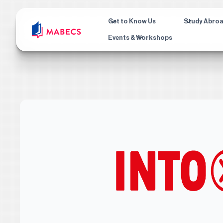
Get to Know Us
Study Abro
Events & Workshops