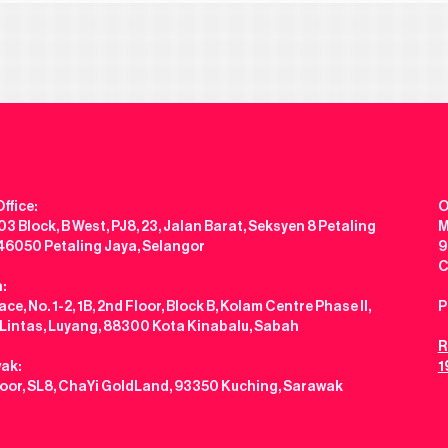
ffice:
O
3 Block, B West, PJ8, 23, Jalan Barat, Seksyen 8 Petaling
M
 46050 Petaling Jaya, Selangor
9
C
:
ce, No. 1-2, 1B, 2nd Floor, Block B, Kolam Centre Phase II,
P
 Lintas, Luyang, 88300 Kota Kinabalu, Sabah
R
ak:
1
loor, SL8, ChaYi GoldLand, 93350 Kuching, Sarawak