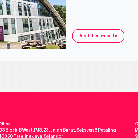
Visit their website
ffice:
O
3 Block, B West, PJ8, 23, Jalan Barat, Seksyen 8 Petaling
M
 46050 Petaling Jaya, Selangor
9