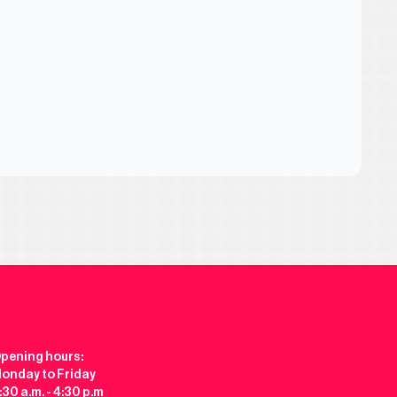
pening hours:
onday to Friday
:30 a.m. - 4:30 p.m