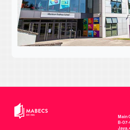
Main O
B-07-0
Jaya,