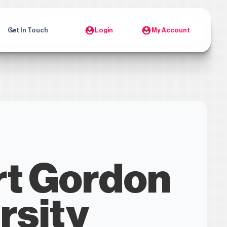
Get In Touch
Login
My Account
t Gordon
rsity