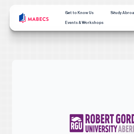
Get to Know Us
Study Abro
Events & Workshops