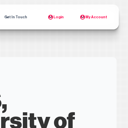
Get In Touch
Login
My Account
,
rsity of