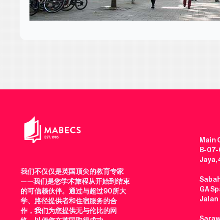
Main O
B-07-0
Jaya,
我们不仅仅是英国顶尖的教育专家
Sabah
——我们是您学术旅程从开始到结束
GA Spa
的可信赖伙伴。通过与超过90所大
Jalan
学、路径提供者和住宿服务的合
作，我们为您提供无与伦比的网
Saraw