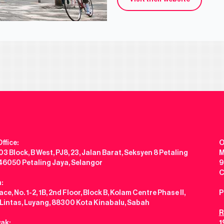
ffice:
O
3 Block, B West, PJ8, 23, Jalan Barat, Seksyen 8 Petaling
M
 46050 Petaling Jaya, Selangor
9
C
:
ce, No. 1-2, 1B, 2nd Floor, Block B, Kolam Centre Phase II,
P
 Lintas, Luyang, 88300 Kota Kinabalu, Sabah
R
ak:
1