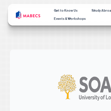
Get to Know Us
Study Abro
Events & Workshops