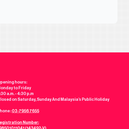
pening hours:
onday to Friday
:30 a.m. - 4:30 p.m
losed on Saturday, Sunday And Malaysia’s Public Holiday
hone :
03-7956 7655
egistration Number:
98501011041 (143492-V)