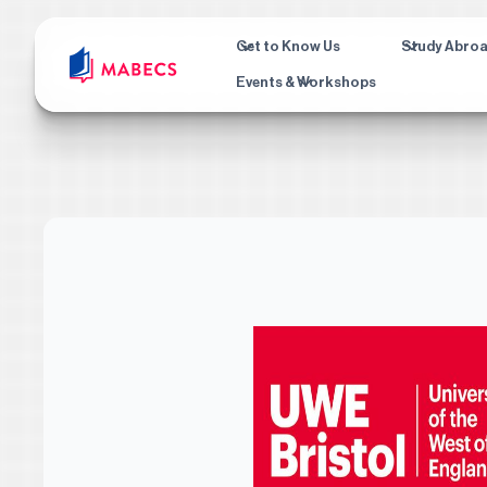
Get to Know Us
Study Abro
Events & Workshops