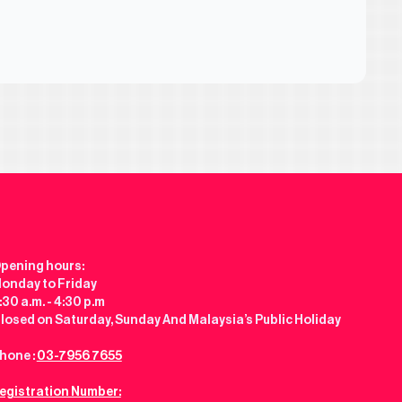
pening hours:
onday to Friday
:30 a.m. - 4:30 p.m
losed on Saturday, Sunday And Malaysia’s Public Holiday
hone :
03-7956 7655
egistration Number: