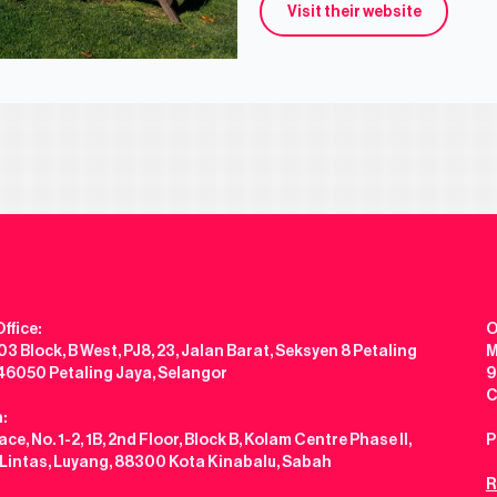
Visit their website
ffice:
O
3 Block, B West, PJ8, 23, Jalan Barat, Seksyen 8 Petaling
M
 46050 Petaling Jaya, Selangor
9
C
:
ce, No. 1-2, 1B, 2nd Floor, Block B, Kolam Centre Phase II,
P
 Lintas, Luyang, 88300 Kota Kinabalu, Sabah
R