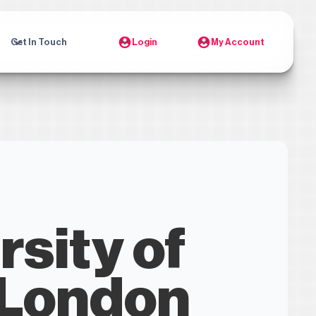
Get In Touch
Login
My Account
rsity of
 London