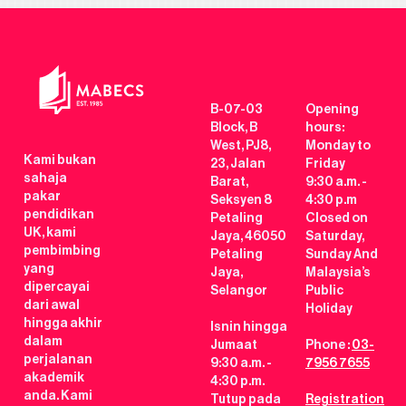
B-07-03
Opening
Block, B
hours:
West, PJ8,
Monday to
Kami bukan
23, Jalan
Friday
sahaja
Barat,
9:30 a.m. -
pakar
Seksyen 8
4:30 p.m
pendidikan
Petaling
Closed on
UK, kami
Jaya, 46050
Saturday,
pembimbing
Petaling
Sunday And
yang
Jaya,
Malaysia’s
dipercayai
Selangor
Public
dari awal
Holiday
hingga akhir
Isnin hingga
dalam
Jumaat
Phone :
03-
perjalanan
9:30 a.m. -
7956 7655
akademik
4:30 p.m.
anda. Kami
Tutup pada
Registration