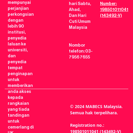
mempunyai
hari Sabtu,
Number:
perjanjian
Ahad,
198501011041
perkongsian
Dan Hari
(143492-V)
dengan
Cuti Umum
lebih 90
Malaysia
institusi,
penyedia
laluan ke
Nombor
universiti,
telefon: 03-
dan
7956 7655
penyedia
tempat
penginapan
untuk
memberikan
anda akses
kepada
rangkaian
© 2024 MABECS Malaysia.
yang tiada
Semua hak terpelihara.
tandingan
untuk
Registration no.:
cemerlang di
198501011041 (143492-V)