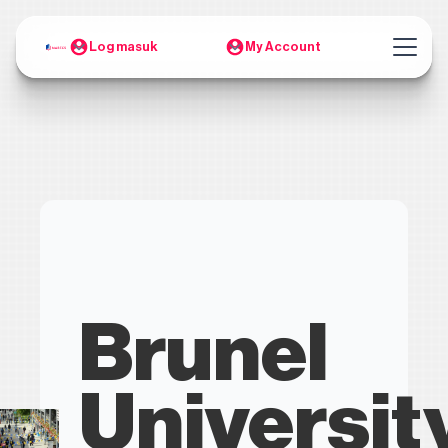
Log masuk
My Account
Brunel
Universit