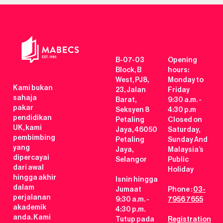
B-07-03
Opening
Block, B
hours:
West, PJ8,
Monday to
Kami bukan
23, Jalan
Friday
sahaja
Barat,
9:30 a.m. -
pakar
Seksyen 8
4:30 p.m
pendidikan
Petaling
Closed on
UK, kami
Jaya, 46050
Saturday,
pembimbing
Petaling
Sunday And
yang
Jaya,
Malaysia’s
dipercayai
Selangor
Public
dari awal
Holiday
hingga akhir
Isnin hingga
dalam
Jumaat
Phone :
03-
perjalanan
9:30 a.m. -
7956 7655
akademik
4:30 p.m.
anda. Kami
Tutup pada
Registration