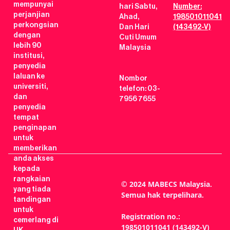
mempunyai
hari Sabtu,
Number:
perjanjian
Ahad,
198501011041
perkongsian
Dan Hari
(143492-V)
dengan
Cuti Umum
lebih 90
Malaysia
institusi,
penyedia
laluan ke
Nombor
universiti,
telefon: 03-
dan
7956 7655
penyedia
tempat
penginapan
untuk
memberikan
anda akses
kepada
rangkaian
© 2024 MABECS Malaysia.
yang tiada
Semua hak terpelihara.
tandingan
untuk
Registration no.:
cemerlang di
198501011041 (143492-V)