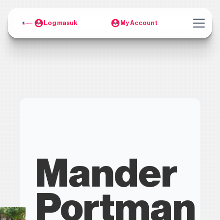
Log masuk
My Account
Mander
Portman