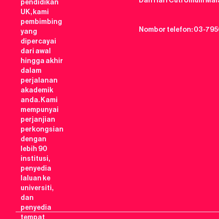
Dan Hari Cuti Umum Mal
pendidikan
UK, kami
pembimbing
Nombor telefon: 03-795
yang
dipercayai
dari awal
hingga akhir
dalam
perjalanan
akademik
anda. Kami
mempunyai
perjanjian
perkongsian
dengan
lebih 90
institusi,
penyedia
laluan ke
universiti,
dan
penyedia
tempat