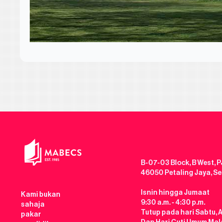
B-07-03 Block, B West, P
46050 Petaling Jaya, S
Isnin hingga Jumaat
Kami bukan
9:30 a.m. - 4:30 p.m.
sahaja
Tutup pada hari Sabtu, 
pakar