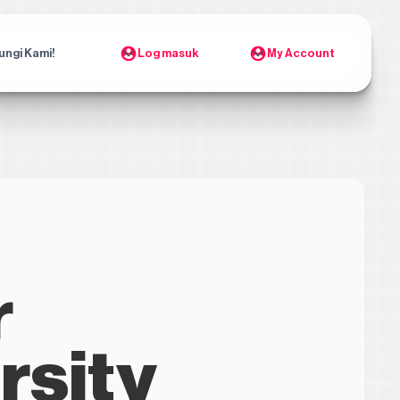
ungi Kami!
Log masuk
My Account
r
rsity