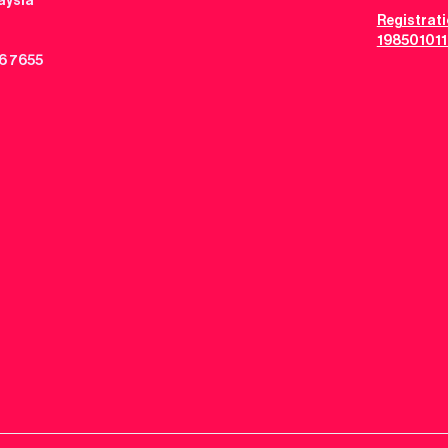
aysia
Registrat
198501011
6 7655