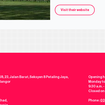
Visit their website
J8, 23, Jalan Barat, Seksyen 8 Petaling Jaya,
Opening h
elangor
Monday to
9:30 a.m. -
Closed on 
Ahad,
Phone :
03