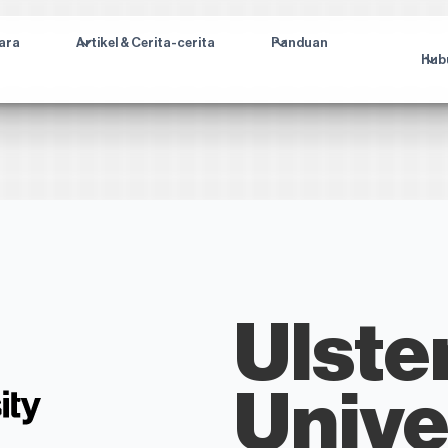
ara
Artikel & Cerita-cerita
Panduan
Hub
Ulste
Unive