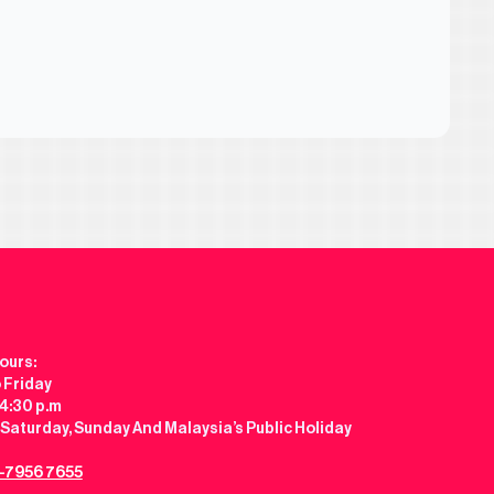
ours:
 Friday
 4:30 p.m
Saturday, Sunday And Malaysia’s Public Holiday
-7956 7655