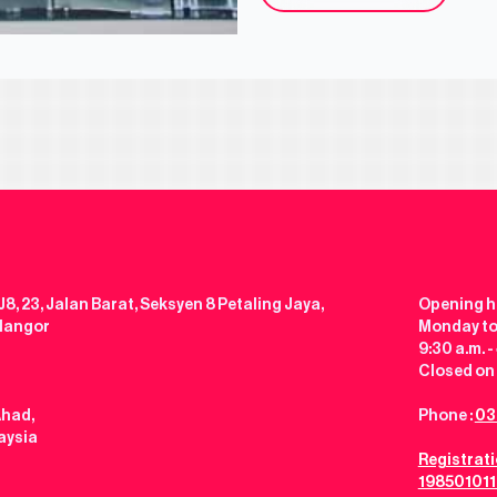
J8, 23, Jalan Barat, Seksyen 8 Petaling Jaya,
Opening h
elangor
Monday to
9:30 a.m. -
Closed on 
Ahad,
Phone :
03
aysia
Registrat
198501011