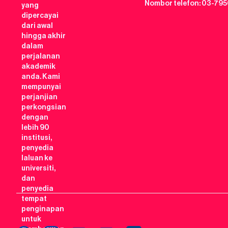
Nombor telefon: 03-795
yang
dipercayai
dari awal
hingga akhir
dalam
perjalanan
akademik
anda. Kami
mempunyai
perjanjian
perkongsian
dengan
lebih 90
institusi,
penyedia
laluan ke
universiti,
dan
penyedia
tempat
penginapan
untuk