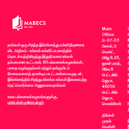
Main
Office:
பி -07-03
நாங்கள் ஒரு சிறந்த இங்கிலாந்து கல்வி நிபுணரை
பிளாக், பி
விட அதிகம் - உங்கள் கல்விப் பயணத்தில்
வெஸ்ட்,
தொடக்கத்திலிருந்து இறுதி வரை உங்கள்
பிஜே 8, 23,
நம்பகமான கூட்டாளர். 90 பல்கலைக்கழகங்கள்,
ஜலன் பராத்,
பாதை வழங்குநர்கள் மற்றும் தங்குமிடம்
பிரிவு 8
சேவைகளைத் தாண்டிய கூட்டாண்மைகளுடன்,
பெட்டலிங்
இங்கிலாந்தில் சிறந்து விளங்க எங்கள் இணையற்ற
ஜெயா,
நெட்வொர்க்கை அணுகலை நாங்கள்
46050
பெட்டலிங்
உலக பல்கலைக்கழகங்களுக்கு,
ஜெயா,
மாபெக்ஸ் குளோபல் ஐப்
செலங்கோர்
திங்கள்
முதல்
வெள்ளி