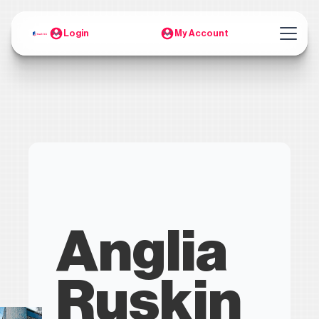
Login
My Account
Anglia
Ruskin