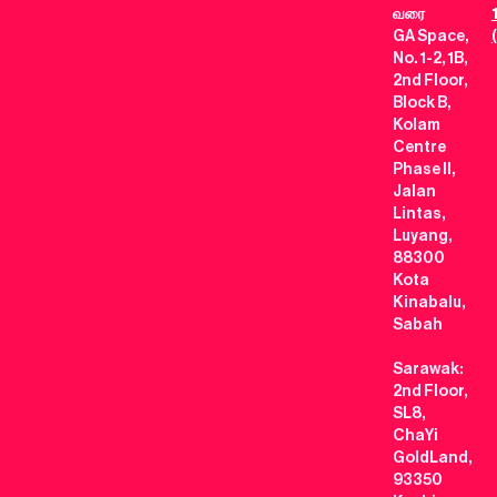
வரை
GA Space,
No. 1-2, 1B,
2nd Floor,
Block B,
Kolam
Centre
Phase II,
Jalan
Lintas,
Luyang,
88300
Kota
Kinabalu,
Sabah
Sarawak:
2nd Floor,
SL8,
ChaYi
GoldLand,
93350