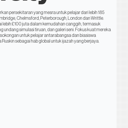
kan persekitaran yang mesra untuk pelajar dari lebih 185
ambridge, Chelmsford, Peterborough, London dan Writtle.
i lebih £100 juta dalam kemudahan canggih, termasuk
ndang simulasi tiruan, dan galeri seni. Fokus kuat mereka
, sokongan untuk pelajar antarabangsa dan biasiswa
Ruskin sebagai hab global untuk ijazah yang berjaya.