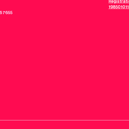
Registrat
198501011
6 7655