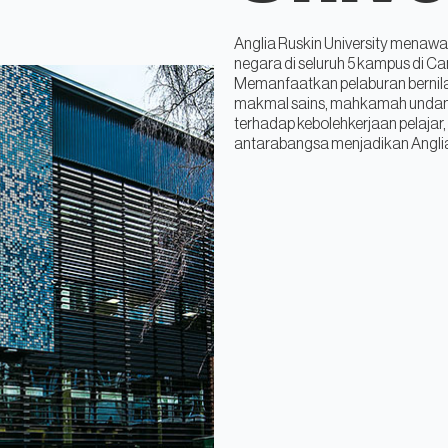
Anglia Ruskin University menawar
negara di seluruh 5 kampus di C
Memanfaatkan pelaburan bernila
makmal sains, mahkamah undang u
terhadap kebolehkerjaan pelajar
antarabangsa menjadikan Anglia 