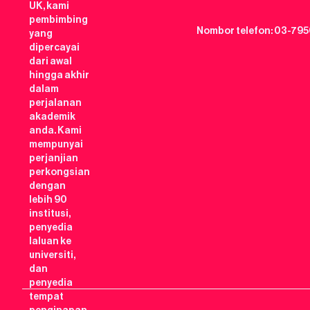
UK, kami
pembimbing
Nombor telefon: 03-795
yang
dipercayai
dari awal
hingga akhir
dalam
perjalanan
akademik
anda. Kami
mempunyai
perjanjian
perkongsian
dengan
lebih 90
institusi,
penyedia
laluan ke
universiti,
dan
penyedia
tempat