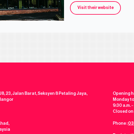
Visit their website
J8, 23, Jalan Barat, Seksyen 8 Petaling Jaya,
Opening h
elangor
Monday to
9:30 a.m. -
Closed on 
Ahad,
Phone :
03
aysia