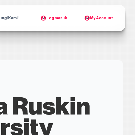
ungi Kami!
Log masuk
My Account
a Ruskin
rsity