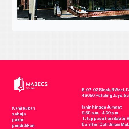
B-07-03 Block, B West, P
46050 Petaling Jaya, S
Isnin hingga Jumaat
Kami bukan
9:30 a.m. - 4:30 p.m.
sahaja
Tutup pada hari Sabtu, 
pakar
Dan Hari Cuti Umum Mal
pendidikan