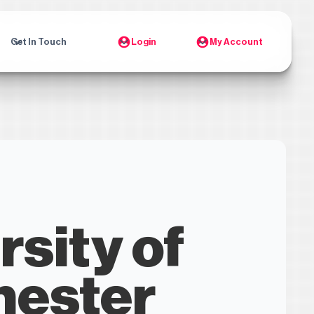
Get In Touch
Login
My Account
rsity of
hester