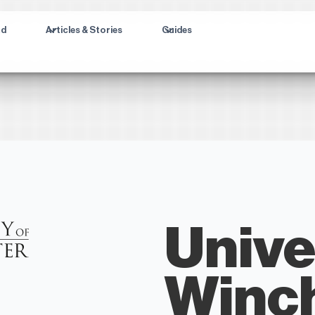
ad
Articles & Stories
Guides
Unive
Winc