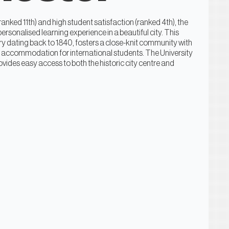
anked 11th) and high student satisfaction (ranked 4th), the
personalised learning experience in a beautiful city. This
ory dating back to 1840, fosters a close-knit community with
 accommodation for international students. The University
ovides easy access to both the historic city centre and