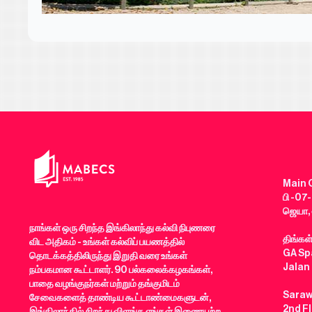
Main O
பி -07-
ஜெயா, 
நாங்கள் ஒரு சிறந்த இங்கிலாந்து கல்வி நிபுணரை
திங்கள
விட அதிகம் - உங்கள் கல்விப் பயணத்தில்
GA Spa
தொடக்கத்திலிருந்து இறுதி வரை உங்கள்
Jalan
நம்பகமான கூட்டாளர். 90 பல்கலைக்கழகங்கள்,
பாதை வழங்குநர்கள் மற்றும் தங்குமிடம்
Saraw
சேவைகளைத் தாண்டிய கூட்டாண்மைகளுடன்,
2nd F