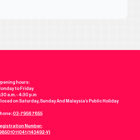
pening hours:
onday to Friday
:30 a.m. - 4:30 p.m
losed on Saturday, Sunday And Malaysia’s Public Holiday
hone :
03-7956 7655
egistration Number:
98501011041 (143492-V)